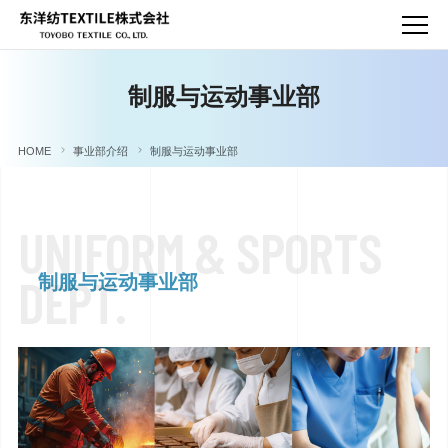
制服与运动事业部
HOME
事业部介绍
制服与运动事业部
U
N
I
F
O
R
M
&
S
P
O
R
T
S
D
E
P
T
.
制服与运动事业部