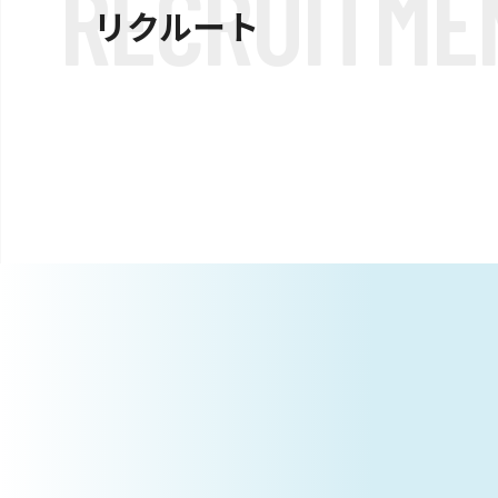
R
E
C
R
U
I
T
M
E
リクルート